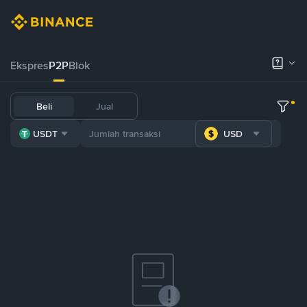
Ekspres
P2P
Blok
Beli
Jual
USDT
USD