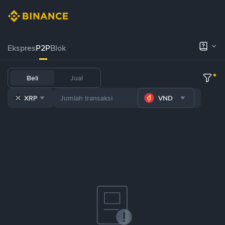
Ekspres
P2P
Blok
Beli
Jual
XRP
VND