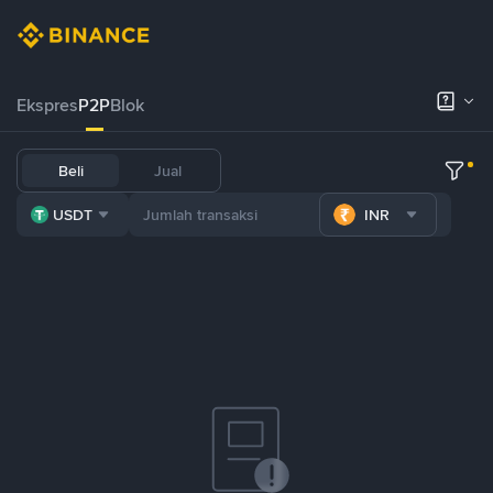
Ekspres
P2P
Blok
Beli
Jual
USDT
INR