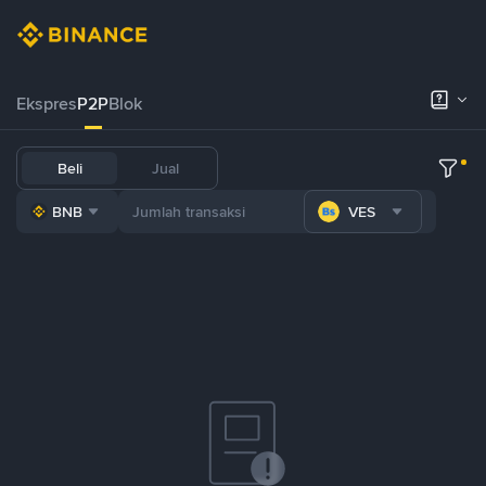
Ekspres
P2P
Blok
Beli
Jual
BNB
VES