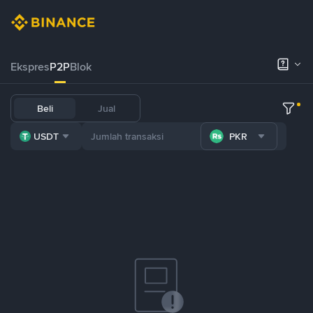
Ekspres
P2P
Blok
Beli
Jual
USDT
PKR