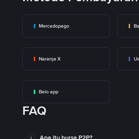
Mercadopago
Ba
Naranja X
Ua
Belo app
FAQ
Apa itu bursa P2P?
1