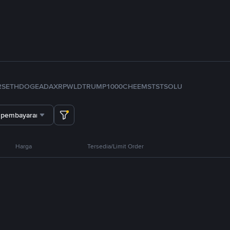
RS
ETH
DOGE
ADA
XRP
WLD
TRUMP
1000CHEEMS
TST
SOL
U
 pembayaran
Harga
Tersedia/Limit Order