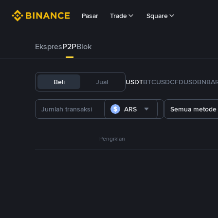
Pasar
Trade
Square
Ekspres
P2P
Blok
Beli
Jual
USDT
BTC
USDC
FDUSD
BNB
A
ARS
Semua metode
Pengiklan