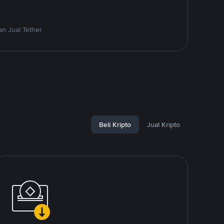
n Jual Tether
Beli Kripto
Jual Kripto