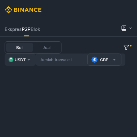
Ekspres
P2P
Blok
Beli
Jual
USDT
GBP