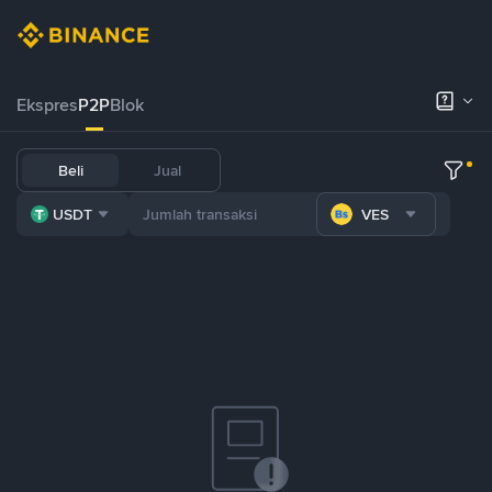
Ekspres
P2P
Blok
Beli
Jual
USDT
VES