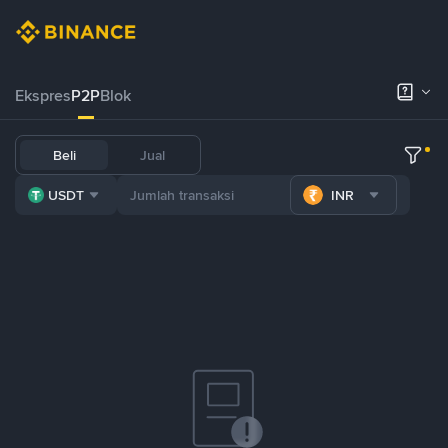
Ekspres
P2P
Blok
Beli
Jual
USDT
INR