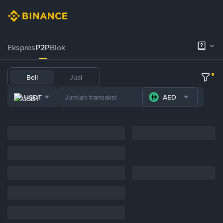
Ekspres
P2P
Blok
Beli
Jual
USDT
AED