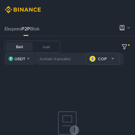
Ekspres
P2P
Blok
Beli
Jual
USDT
COP