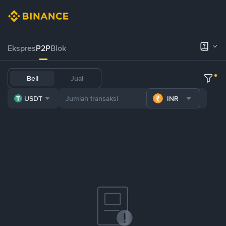
Ekspres
P2P
Blok
Beli
Jual
USDT
INR