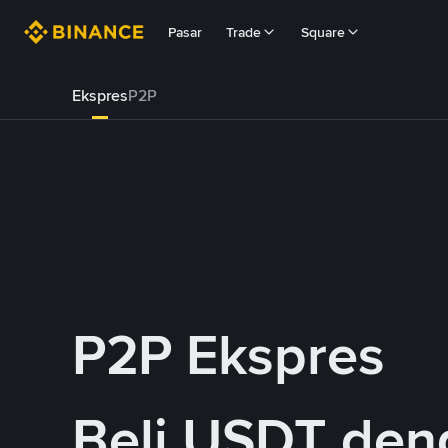
Pasar
Trade
Square
Ekspres
P2P
P2P Ekspres
Beli USDT de