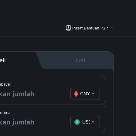
Pusat Bantuan P2P
eli
Jual
bayar
CNY
erima
USDT