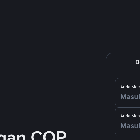
B
Anda Mem
Anda Men
ngan COP