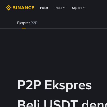
Pasar
Trade
Square
Ekspres
P2P
P2P Ekspres
Beli USDT de