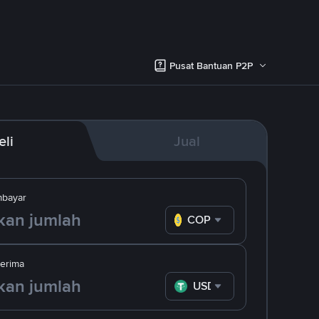
Pusat Bantuan P2P
eli
Jual
bayar
COP
erima
USDT