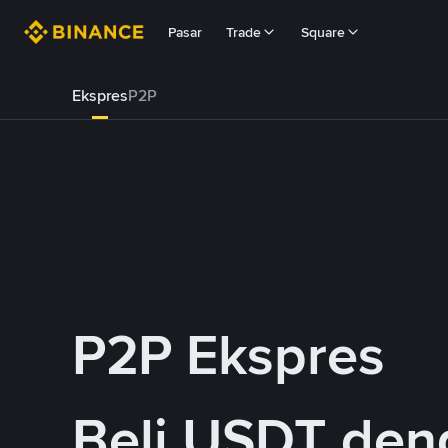
Pasar
Trade
Square
Ekspres
P2P
P2P Ekspres
Beli USDT de