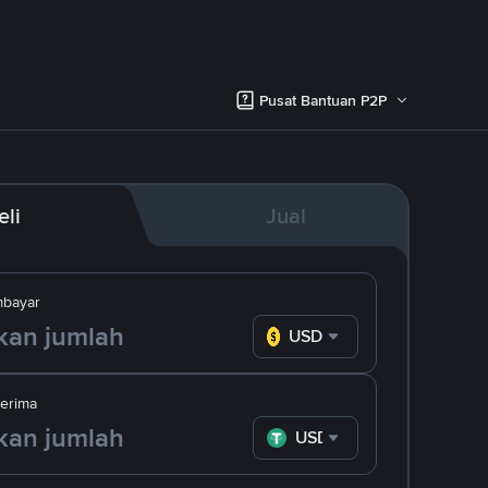
Pusat Bantuan P2P
eli
Jual
bayar
USD
erima
USDT