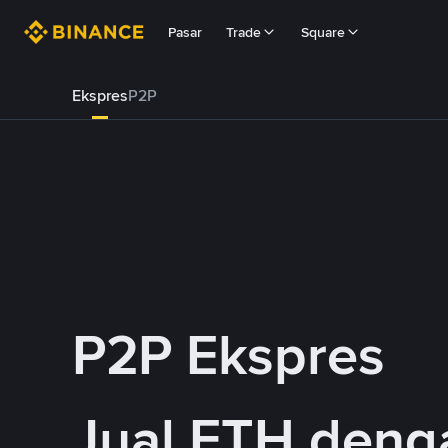
Pasar
Trade
Square
Ekspres
P2P
P2P Ekspres
Jual ETH den