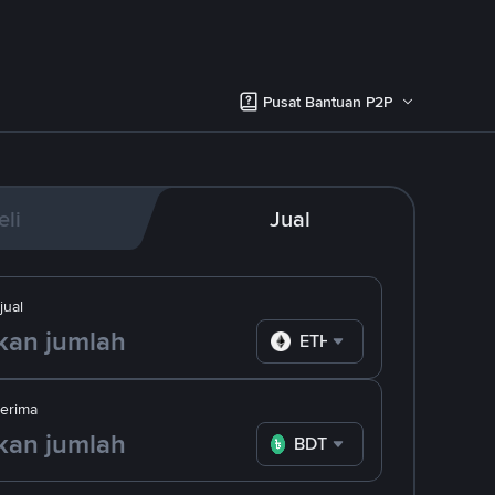
Pusat Bantuan P2P
eli
Jual
ual
ETH
erima
BDT