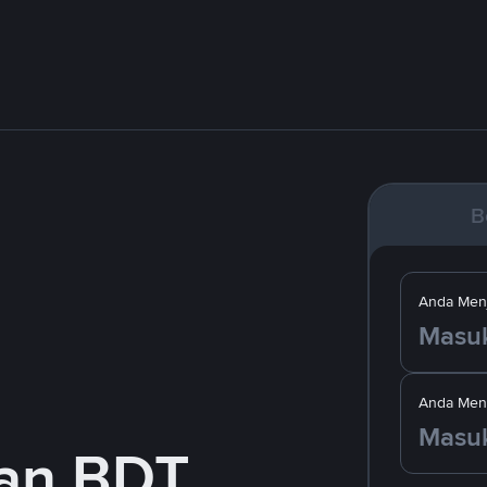
B
Anda Menj
Anda Men
gan BDT