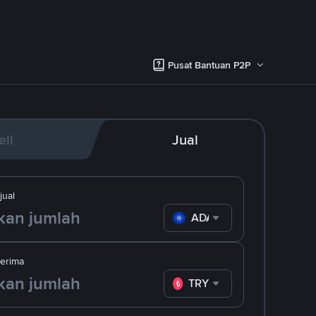
Pusat Bantuan P2P
eli
Jual
ual
ADA
erima
TRY