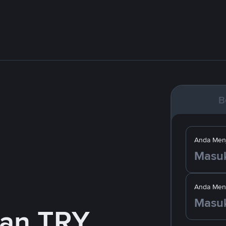
B
Anda Menj
Anda Men
gan TRY