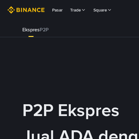
Pasar
Trade
Square
Ekspres
P2P
P2P Ekspres
Jual ADA den