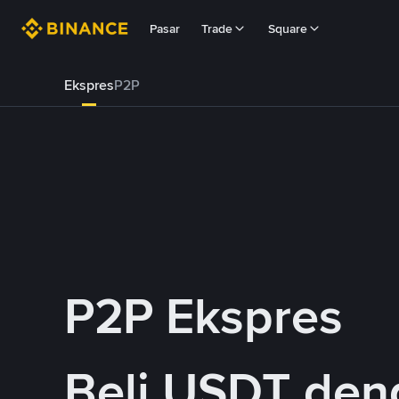
Pasar
Trade
Square
Ekspres
P2P
P2P Ekspres
Beli USDT de