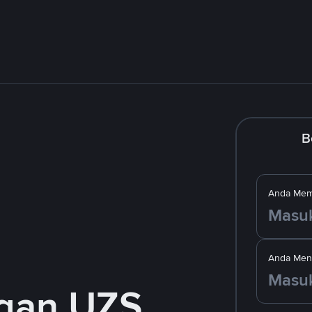
B
Anda Mem
Anda Men
ngan UZS