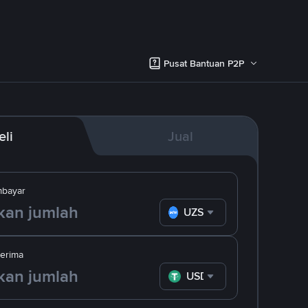
Pusat Bantuan P2P
eli
Jual
bayar
UZS
erima
USDT