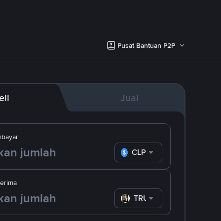
Pusat Bantuan P2P
eli
Jual
bayar
CLP
erima
TRUMP