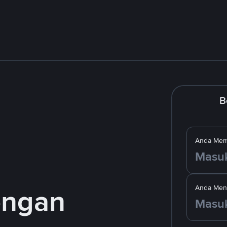
B
Anda Mem
engan
Anda Men