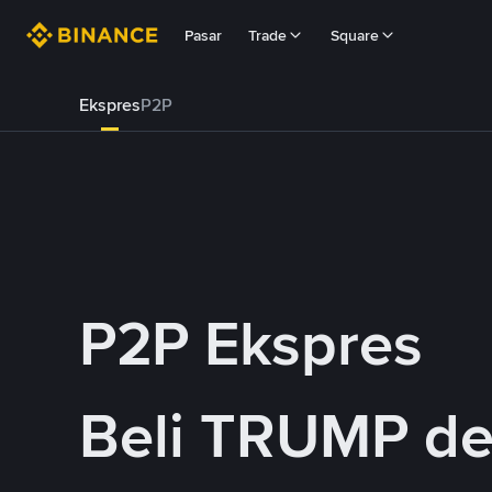
Pasar
Trade
Square
Ekspres
P2P
P2P Ekspres
Beli TRUMP d