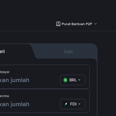
Pusat Bantuan P2P
eli
Jual
bayar
BRL
erima
FDUSD