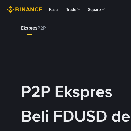
Pasar
Trade
Square
Ekspres
P2P
P2P Ekspres
Beli FDUSD d