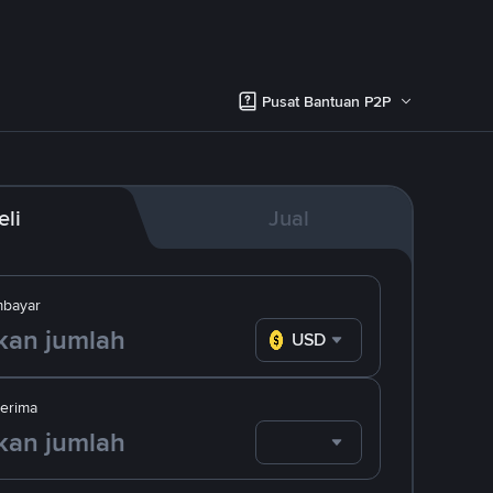
Pusat Bantuan P2P
eli
Jual
bayar
USD
erima