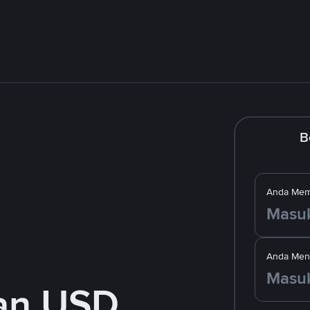
B
Anda Mem
Anda Men
an USD