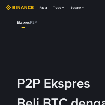
Pasar
Trade
Square
Ekspres
P2P
P2P Ekspres
Beli BTC deng