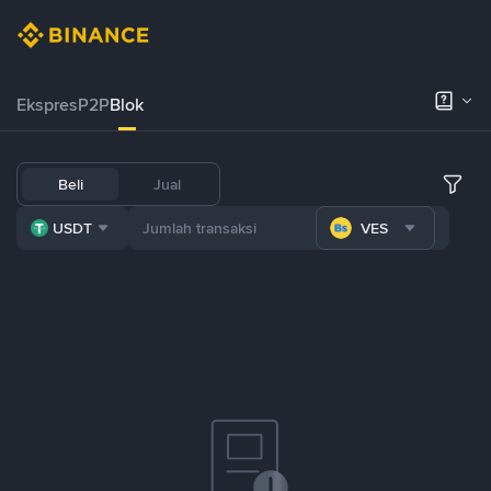
Ekspres
P2P
Blok
Beli
Jual
USDT
VES