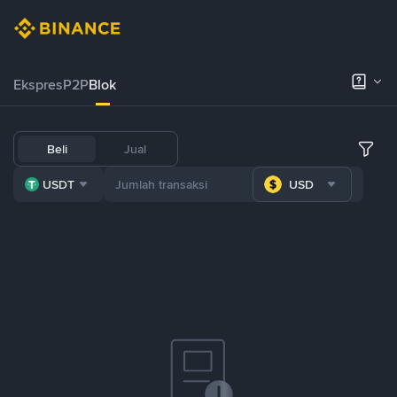
Ekspres
P2P
Blok
Beli
Jual
USDT
USD