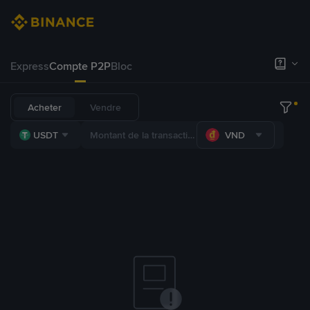
Express
Compte P2P
Bloc
Acheter
Vendre
USDT
VND