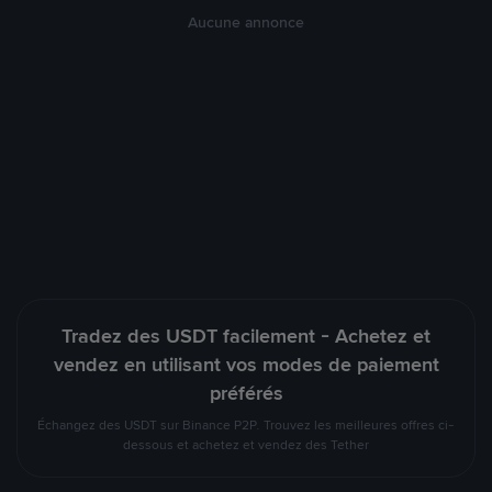
Aucune annonce
Tradez des USDT facilement - Achetez et
vendez en utilisant vos modes de paiement
préférés
Échangez des USDT sur Binance P2P. Trouvez les meilleures offres ci-
dessous et achetez et vendez des Tether