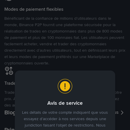
Modes de paiement flexibles
Bénéficiant de la confiance de millions d’utilisateurs dans le
monde, Binance P2P fournit une plateforme sécurisée pour la
réalisation de trades en cryptomonnaies dans plus de 800 modes
de paiement et plus de 100 monnaies fiat. Les utilisateurs peuvent
facilement acheter, vendre et trader des cryptomonnaies
directement avec d’autres utilisateurs, tout en définissant leurs prix
et leurs modes de paiement préférés sur une Marketplace de
cryptomonnaies ouverte.
Tradez à des prix avantageux pour vous
Tradez des cryptos en étant libres d’acheter et de vendre à votre
prix. Achetez ou vendez à partir des offres existantes, ou créez
Avis de service
des annonces commerciales pour fixer vos propres prix.
Blog P2P
Voir plus
Les détails de votre compte indiquent que vous
essayez d’accéder à nos services depuis une
juridiction faisant l’objet de restrictions. Nous
Principaux modes de paiement