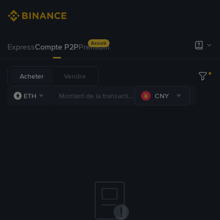
Assuré
Express
Compte P2P
Premium
Acheter
Vendre
ETH
CNY