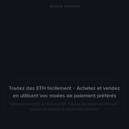
Aucune annonce
Tradez des ETH facilement - Achetez et vendez
en utilisant vos modes de paiement préférés
Échangez des ETH sur Binance P2P. Trouvez les meilleures offres ci-
dessous et achetez et vendez des Ethereum