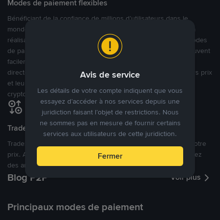
Modes de paiement flexibles
Bénéficiant de la confiance de millions d’utilisateurs dans le
monde, Binance P2P fournit une plateforme sécurisée pour la
réalisation de trades en cryptomonnaies dans plus de 800 modes
de paiement et plus de 100 monnaies fiat. Les utilisateurs peuvent
facilement acheter, vendre et trader des cryptomonnaies
directement avec d’autres utilisateurs, tout en définissant leurs prix
Avis de service
et leurs modes de paiement préférés sur une Marketplace de
Les détails de votre compte indiquent que vous
cryptomonnaies ouverte.
essayez d’accéder à nos services depuis une
juridiction faisant l’objet de restrictions. Nous
ne sommes pas en mesure de fournir certains
Tradez à des prix avantageux pour vous
services aux utilisateurs de cette juridiction.
Tradez des cryptos en étant libres d’acheter et de vendre à votre
prix. Achetez ou vendez à partir des offres existantes, ou créez
Fermer
des annonces commerciales pour fixer vos propres prix.
Blog P2P
Voir plus
Principaux modes de paiement