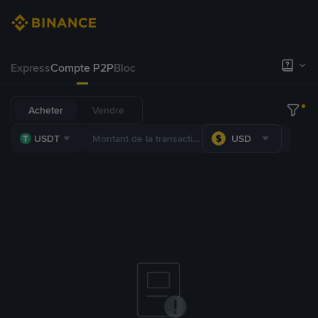
Express
Compte P2P
Bloc
Acheter
Vendre
USDT
USD