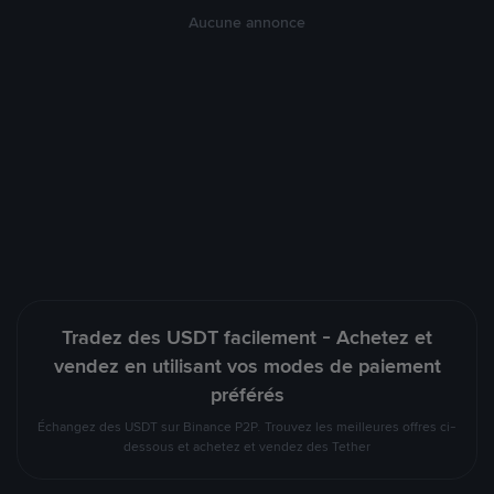
Aucune annonce
Tradez des USDT facilement - Achetez et
vendez en utilisant vos modes de paiement
préférés
Échangez des USDT sur Binance P2P. Trouvez les meilleures offres ci-
dessous et achetez et vendez des Tether