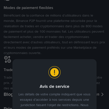
Modes de paiement flexibles
Bénéficiant de la confiance de millions d’utilisateurs dans le
monde, Binance P2P fournit une plateforme sécurisée pour la
réalisation de trades en cryptomonnaies dans plus de 800 modes
de paiement et plus de 100 monnaies fiat. Les utilisateurs peuvent
facilement acheter, vendre et trader des cryptomonnaies
directement avec d’autres utilisateurs, tout en définissant leurs prix
et leurs modes de paiement préférés sur une Marketplace de
cryptomonnaies ouverte.
Tradez à des prix avantageux pour vous
Tradez des cryptos en étant libres d’acheter et de vendre à votre
prix. Achetez ou vendez à partir des offres existantes, ou créez
Avis de service
des annonces commerciales pour fixer vos propres prix.
Blog P2P
Voir plus
Les détails de votre compte indiquent que vous
essayez d’accéder à nos services depuis une
juridiction faisant l’objet de restrictions. Nous
Principaux modes de paiement