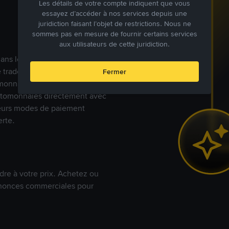
Les détails de votre compte indiquent que vous
essayez d’accéder à nos services depuis une
juridiction faisant l’objet de restrictions. Nous ne
sommes pas en mesure de fournir certains services
aux utilisateurs de cette juridiction.
s dans le monde, Binance P2P
de trades en cryptomonnaies
Fermer
nnaies fiat. Les utilisateurs
yptomonnaies directement avec
t leurs modes de paiement
rte.
dre à votre prix. Achetez ou
annonces commerciales pour