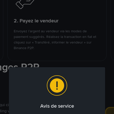
2. Payez le vendeur
Envoyez l’argent au vendeur via les modes de
paiement suggérés. Réalisez la transaction en fiat et
cliquez sur « Transféré, informer le vendeur » sur
Binance P2P.
nges P2P
qui ciblent des marchés
Avis de service
ding véritablement