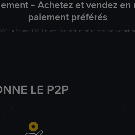
lement - Achetez et vendez en u
paiement préférés
DT sur Binance P2P. Trouvez les meilleures offres ci-dessous et achet
NNE LE P2P