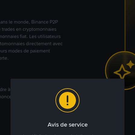
s dans le monde, Binance P2P
de trades en cryptomonnaies
nnaies fiat. Les utilisateurs
yptomonnaies directement avec
t leurs modes de paiement
rte.
dre à votre prix. Achetez ou
annonces commerciales pour
Avis de service