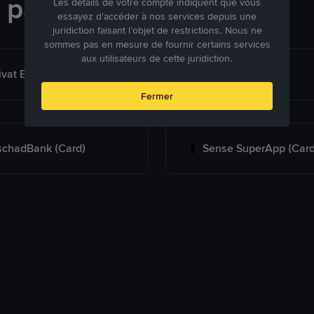
e paiement
Les détails de votre compte indiquent que vous
essayez d’accéder à nos services depuis une
juridiction faisant l’objet de restrictions. Nous ne
sommes pas en mesure de fournir certains services
aux utilisateurs de cette juridiction.
Privat Bank (Universal Card)
A-Bank (Card)
Fermer
chadBank (Card)
Sense SuperApp (Card