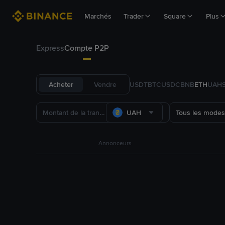
Marchés
Trader
Square
Plus
Express
Compte P2P
Acheter
Vendre
USDT
BTC
USDC
BNB
ETH
UAH
UAH
Tous les modes
Annonceurs