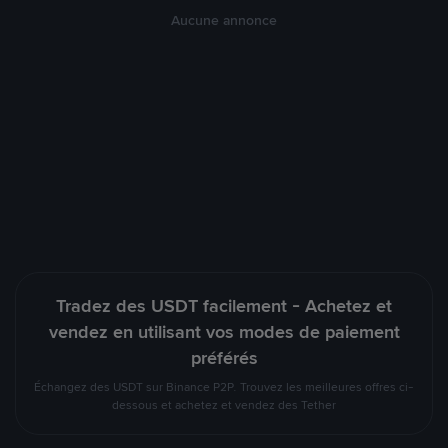
Aucune annonce
Tradez des USDT facilement - Achetez et
vendez en utilisant vos modes de paiement
préférés
Échangez des USDT sur Binance P2P. Trouvez les meilleures offres ci-
dessous et achetez et vendez des Tether