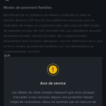
Modes de paiement flexibles
Bénéficiant de la confiance de millions d’utilisateurs dans le
monde, Binance P2P fournit une plateforme sécurisée pour la
réalisation de trades en cryptomonnaies dans plus de 800 modes
de paiement et plus de 100 monnaies fiat. Les utilisateurs peuvent
facilement acheter, vendre et trader des cryptomonnaies
directement avec d’autres utilisateurs, tout en définissant leurs prix
et leurs modes de paiement préférés sur une Marketplace de
cryptomonnaies ouverte.
Tradez à des prix avantageux pour vous
Tradez des cryptos en étant libres d’acheter et de vendre à votre
prix. Achetez ou vendez à partir des offres existantes, ou créez
Avis de service
des annonces commerciales pour fixer vos propres prix.
Blog P2P
Voir plus
Les détails de votre compte indiquent que vous essayez
d’accéder à nos services depuis une juridiction faisant
l’objet de restrictions. Nous ne sommes pas en mesure de
Principaux modes de paiement