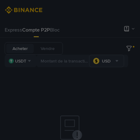
Express
Compte P2P
Bloc
Acheter
Vendre
USDT
USD