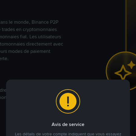
s dans le monde, Binance P2P
de trades en cryptomonnaies
nnaies fiat. Les utilisateurs
yptomonnaies directement avec
t leurs modes de paiement
rte.
dre à votre prix. Achetez ou
annonces commerciales pour
Avis de service
Les détails de votre compte indiquent que vous essayez