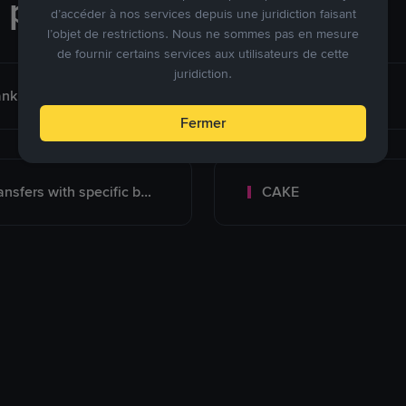
e paiement
d’accéder à nos services depuis une juridiction faisant
l’objet de restrictions. Nous ne sommes pas en mesure
de fournir certains services aux utilisateurs de cette
juridiction.
nk Transfer (Vietnam)
MoMo
Fermer
Transfers with specific bank
CAKE