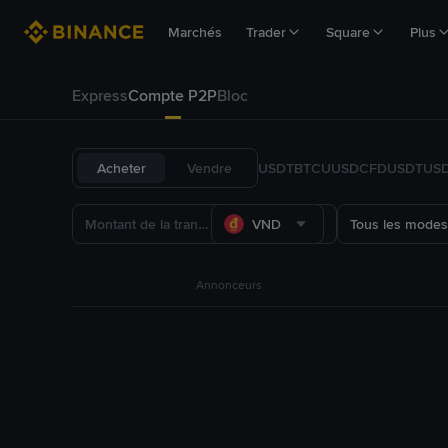
Marchés
Trader
Square
Plus
Express
Compte P2P
Bloc
Acheter
Vendre
USDT
BTC
U
USDC
FDUSD
TUS
VND
Tous les modes
Annonceurs