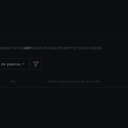
D
BNB
ETH
C98
XRP
ADA
SLP
DOGE
TRUMP
TST
1000CHEEMS
 de paiement
Prix
Solde disponible/Limite de l’ordre