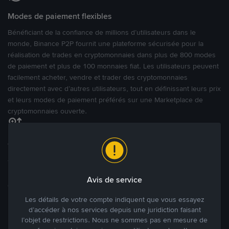
Modes de paiement flexibles
Bénéficiant de la confiance de millions d’utilisateurs dans le
monde, Binance P2P fournit une plateforme sécurisée pour la
réalisation de trades en cryptomonnaies dans plus de 800 modes
de paiement et plus de 100 monnaies fiat. Les utilisateurs peuvent
facilement acheter, vendre et trader des cryptomonnaies
directement avec d’autres utilisateurs, tout en définissant leurs prix
et leurs modes de paiement préférés sur une Marketplace de
cryptomonnaies ouverte.
Tradez à des prix avantageux pour vous
Tradez des cryptos en étant libres d’acheter et de vendre à votre
prix. Achetez ou vendez à partir des offres existantes, ou créez
Avis de service
des annonces commerciales pour fixer vos propres prix.
Blog P2P
Voir plus
Les détails de votre compte indiquent que vous essayez
d’accéder à nos services depuis une juridiction faisant
l’objet de restrictions. Nous ne sommes pas en mesure de
Principaux modes de paiement