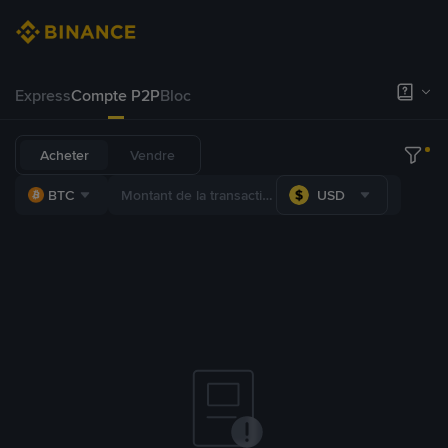
Express
Compte P2P
Bloc
Acheter
Vendre
BTC
USD