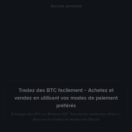
Aucune annonce
Tradez des BTC facilement - Achetez et
vendez en utilisant vos modes de paiement
préférés
Échangez des BTC sur Binance P2P. Trouvez les meilleures offres ci-
dessous et achetez et vendez des Bitcoin