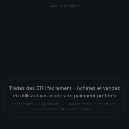
Aucune annonce
Tradez des ETH facilement - Achetez et vendez
en utilisant vos modes de paiement préférés
Échangez des ETH sur Binance P2P. Trouvez les meilleures offres ci-
dessous et achetez et vendez des Ethereum