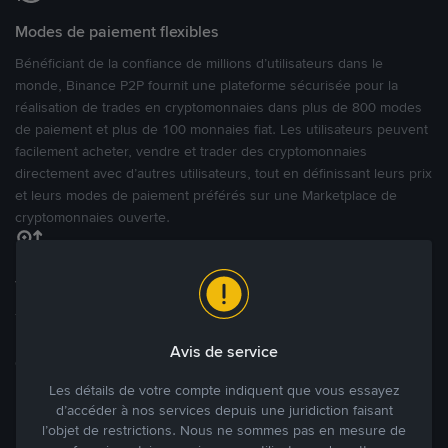
Modes de paiement flexibles
Bénéficiant de la confiance de millions d’utilisateurs dans le
monde, Binance P2P fournit une plateforme sécurisée pour la
réalisation de trades en cryptomonnaies dans plus de 800 modes
de paiement et plus de 100 monnaies fiat. Les utilisateurs peuvent
facilement acheter, vendre et trader des cryptomonnaies
directement avec d’autres utilisateurs, tout en définissant leurs prix
et leurs modes de paiement préférés sur une Marketplace de
cryptomonnaies ouverte.
Tradez à des prix avantageux pour vous
Tradez des cryptos en étant libres d’acheter et de vendre à votre
prix. Achetez ou vendez à partir des offres existantes, ou créez
Avis de service
des annonces commerciales pour fixer vos propres prix.
Blog P2P
Voir plus
Les détails de votre compte indiquent que vous essayez
d’accéder à nos services depuis une juridiction faisant
l’objet de restrictions. Nous ne sommes pas en mesure de
Principaux modes de paiement