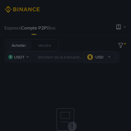
Express
Compte P2P
Bloc
Acheter
Vendre
USDT
USD