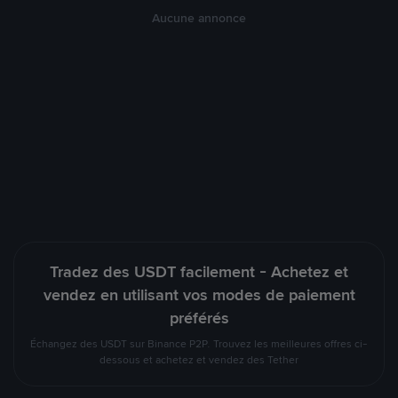
Aucune annonce
Tradez des USDT facilement - Achetez et
vendez en utilisant vos modes de paiement
préférés
Échangez des USDT sur Binance P2P. Trouvez les meilleures offres ci-
dessous et achetez et vendez des Tether