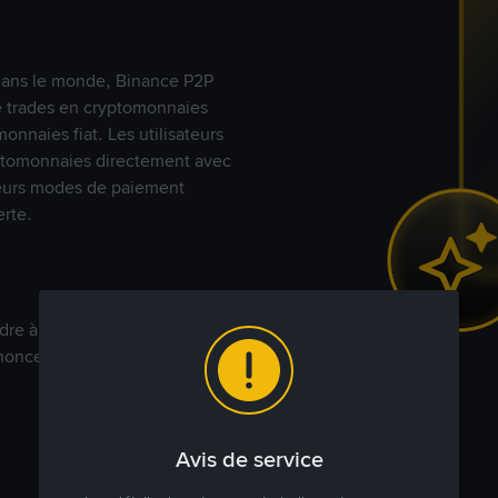
s dans le monde, Binance P2P
de trades en cryptomonnaies
nnaies fiat. Les utilisateurs
yptomonnaies directement avec
t leurs modes de paiement
rte.
dre à votre prix. Achetez ou
annonces commerciales pour
Avis de service