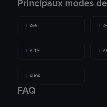
Principaux modes d
Zinli
Ze
AirTM
A
KHQR
FAQ