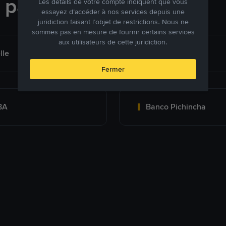
e paiement
Les détails de votre compte indiquent que vous
essayez d’accéder à nos services depuis une
juridiction faisant l’objet de restrictions. Nous ne
sommes pas en mesure de fournir certains services
aux utilisateurs de cette juridiction.
lle
Bank Transfer
Fermer
BA
Banco Pichincha