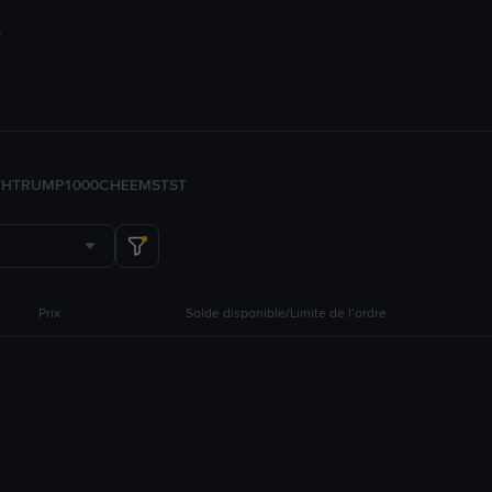
TH
TRUMP
1000CHEEMS
TST
Prix
Solde disponible/Limite de l’ordre