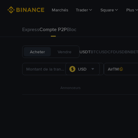
Marchés
Trader
Square
Plus
Express
Compte P2P
Bloc
Acheter
Vendre
USDT
BTC
USDC
FDUSD
BNB
E
USD
AirTM
Annonceurs