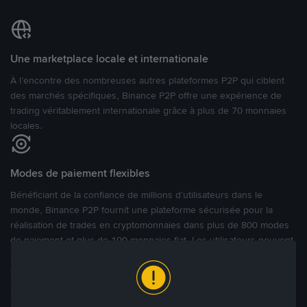
Une marketplace locale et internationale
À l’encontre des nombreuses autres plateformes P2P qui ciblent
des marchés spécifiques, Binance P2P offre une expérience de
trading véritablement internationale grâce à plus de 70 monnaies
locales.
Modes de paiement flexibles
Bénéficiant de la confiance de millions d’utilisateurs dans le
monde, Binance P2P fournit une plateforme sécurisée pour la
réalisation de trades en cryptomonnaies dans plus de 800 modes
de paiement et plus de 100 monnaies fiat. Les utilisateurs peuvent
facilement acheter, vendre et trader des cryptomonnaies
directement avec d’autres utilisateurs, tout en définissant leurs prix
et leurs modes de paiement préférés sur une Marketplace de
cryptomonnaies ouverte.