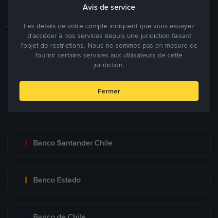
Avis de service
Les détails de votre compte indiquent que vous essayez
Tradez à des prix avantageux pour vous
d’accéder à nos services depuis une juridiction faisant
Tradez des cryptos en étant libres d’acheter et de vendre à votre
l’objet de restrictions. Nous ne sommes pas en mesure de
fournir certains services aux utilisateurs de cette
prix. Achetez ou vendez à partir des offres existantes, ou créez
juridiction.
des annonces commerciales pour fixer vos propres prix.
Blog P2P
Voir plus
Fermer
Principaux modes de paiement
Banco Santander Chile
Banco Estado
Banco de Chile