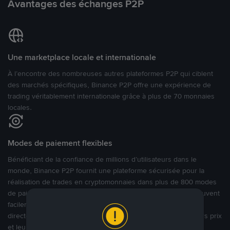
Avantages des échanges P2P
Une marketplace locale et internationale
À l’encontre des nombreuses autres plateformes P2P qui ciblent
des marchés spécifiques, Binance P2P offre une expérience de
trading véritablement internationale grâce à plus de 70 monnaies
locales.
Modes de paiement flexibles
Bénéficiant de la confiance de millions d’utilisateurs dans le
monde, Binance P2P fournit une plateforme sécurisée pour la
réalisation de trades en cryptomonnaies dans plus de 800 modes
de paiement et plus de 100 monnaies fiat. Les utilisateurs peuvent
facilement acheter, vendre et trader des cryptomonnaies
directement avec d’autres utilisateurs, tout en définissant leurs prix
et leurs modes de paiement préférés sur une Marketplace de