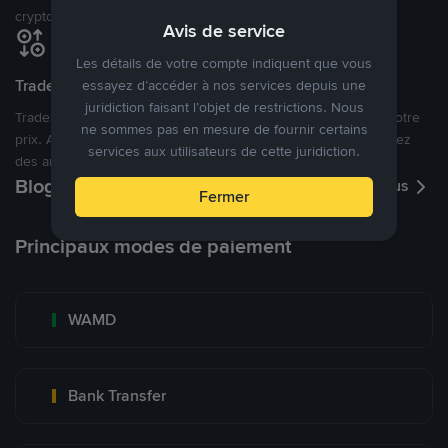
cryptomonnaies ouverte.
Avis de service
Les détails de votre compte indiquent que vous
Tradez à des prix avantageux pour vous
essayez d’accéder à nos services depuis une
juridiction faisant l’objet de restrictions. Nous
Tradez des cryptos en étant libres d’acheter et de vendre à votre
ne sommes pas en mesure de fournir certains
prix. Achetez ou vendez à partir des offres existantes, ou créez
services aux utilisateurs de cette juridiction.
des annonces commerciales pour fixer vos propres prix.
Blog P2P
Voir plus
Fermer
Principaux modes de paiement
WAMD
Bank Transfer