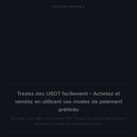
Aucune annonce
Tradez des USDT facilement - Achetez et
vendez en utilisant vos modes de paiement
préférés
Échangez des USDT sur Binance P2P. Trouvez les meilleures offres ci-
dessous et achetez et vendez des Tether