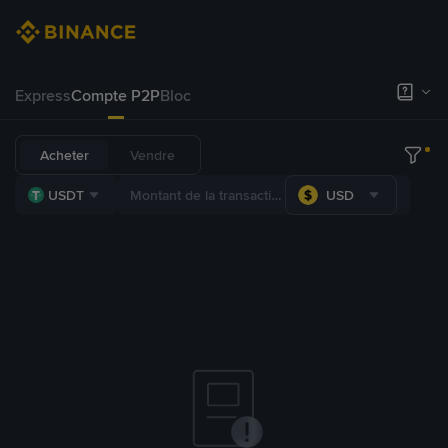
Express
Compte P2P
Bloc
Acheter
Vendre
USDT
USD