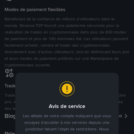
Modes de paiement flexibles
Bénéficiant de la confiance de millions d’utilisateurs dans le
monde, Binance P2P fournit une plateforme sécurisée pour la
réalisation de trades en cryptomonnaies dans plus de 800 modes
de paiement et plus de 100 monnaies fiat. Les utilisateurs peuvent
facilement acheter, vendre et trader des cryptomonnaies
directement avec d’autres utilisateurs, tout en définissant leurs prix
et leurs modes de paiement préférés sur une Marketplace de
cryptomonnaies ouverte.
Tradez à des prix avantageux pour vous
Tradez des cryptos en étant libres d’acheter et de vendre à votre
prix. Achetez ou vendez à partir des offres existantes, ou créez
Avis de service
des annonces commerciales pour fixer vos propres prix.
Blog P2P
Voir plus
Les détails de votre compte indiquent que vous
essayez d’accéder à nos services depuis une
juridiction faisant l’objet de restrictions. Nous
Principaux modes de paiement