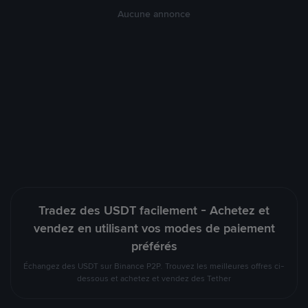
Aucune annonce
Tradez des USDT facilement - Achetez et
vendez en utilisant vos modes de paiement
préférés
Échangez des USDT sur Binance P2P. Trouvez les meilleures offres ci-
dessous et achetez et vendez des Tether