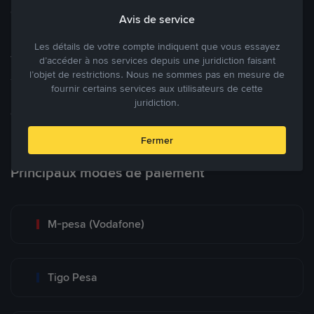
cryptomonnaies ouverte.
Avis de service
Les détails de votre compte indiquent que vous essayez
Tradez à des prix avantageux pour vous
d’accéder à nos services depuis une juridiction faisant
l’objet de restrictions. Nous ne sommes pas en mesure de
Tradez des cryptos en étant libres d’acheter et de vendre à votre
fournir certains services aux utilisateurs de cette
prix. Achetez ou vendez à partir des offres existantes, ou créez
juridiction.
des annonces commerciales pour fixer vos propres prix.
Blog P2P
Voir plus
Fermer
Principaux modes de paiement
M-pesa (Vodafone)
Tigo Pesa