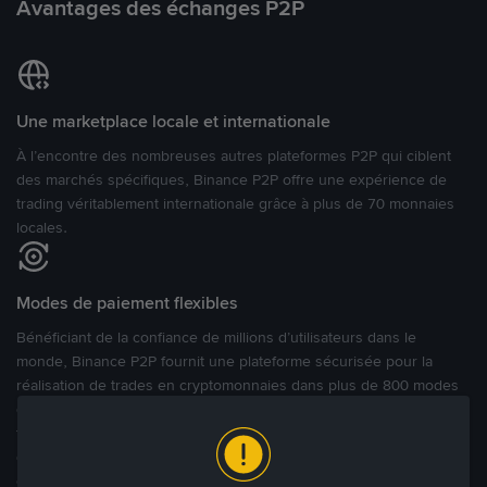
Avantages des échanges P2P
Une marketplace locale et internationale
À l’encontre des nombreuses autres plateformes P2P qui ciblent
des marchés spécifiques, Binance P2P offre une expérience de
trading véritablement internationale grâce à plus de 70 monnaies
locales.
Modes de paiement flexibles
Bénéficiant de la confiance de millions d’utilisateurs dans le
monde, Binance P2P fournit une plateforme sécurisée pour la
réalisation de trades en cryptomonnaies dans plus de 800 modes
de paiement et plus de 100 monnaies fiat. Les utilisateurs peuvent
facilement acheter, vendre et trader des cryptomonnaies
directement avec d’autres utilisateurs, tout en définissant leurs prix
et leurs modes de paiement préférés sur une Marketplace de