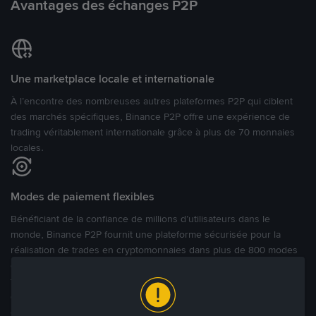
Avantages des échanges P2P
Une marketplace locale et internationale
À l’encontre des nombreuses autres plateformes P2P qui ciblent
des marchés spécifiques, Binance P2P offre une expérience de
trading véritablement internationale grâce à plus de 70 monnaies
locales.
Modes de paiement flexibles
Bénéficiant de la confiance de millions d’utilisateurs dans le
monde, Binance P2P fournit une plateforme sécurisée pour la
réalisation de trades en cryptomonnaies dans plus de 800 modes
de paiement et plus de 100 monnaies fiat. Les utilisateurs peuvent
facilement acheter, vendre et trader des cryptomonnaies
directement avec d’autres utilisateurs, tout en définissant leurs prix
et leurs modes de paiement préférés sur une Marketplace de