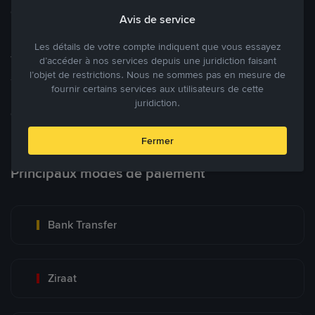
cryptomonnaies ouverte.
Avis de service
Les détails de votre compte indiquent que vous essayez
Tradez à des prix avantageux pour vous
d’accéder à nos services depuis une juridiction faisant
l’objet de restrictions. Nous ne sommes pas en mesure de
Tradez des cryptos en étant libres d’acheter et de vendre à votre
fournir certains services aux utilisateurs de cette
prix. Achetez ou vendez à partir des offres existantes, ou créez
juridiction.
des annonces commerciales pour fixer vos propres prix.
Blog P2P
Voir plus
Fermer
Principaux modes de paiement
Bank Transfer
Ziraat