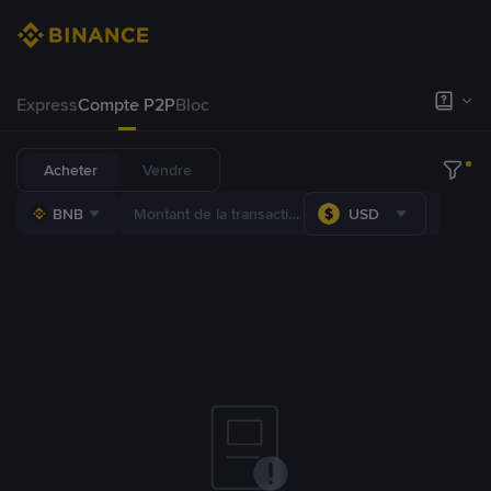
Express
Compte P2P
Bloc
Acheter
Vendre
BNB
USD