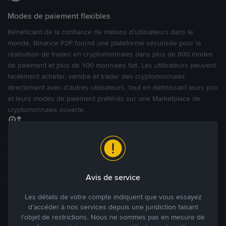
Modes de paiement flexibles
Bénéficiant de la confiance de millions d’utilisateurs dans le
monde, Binance P2P fournit une plateforme sécurisée pour la
réalisation de trades en cryptomonnaies dans plus de 800 modes
de paiement et plus de 100 monnaies fiat. Les utilisateurs peuvent
facilement acheter, vendre et trader des cryptomonnaies
directement avec d’autres utilisateurs, tout en définissant leurs prix
et leurs modes de paiement préférés sur une Marketplace de
cryptomonnaies ouverte.
Tradez à des prix avantageux pour vous
Tradez des cryptos en étant libres d’acheter et de vendre à votre
prix. Achetez ou vendez à partir des offres existantes, ou créez
Avis de service
des annonces commerciales pour fixer vos propres prix.
Blog P2P
Voir plus
Les détails de votre compte indiquent que vous essayez
d’accéder à nos services depuis une juridiction faisant
l’objet de restrictions. Nous ne sommes pas en mesure de
Principaux modes de paiement