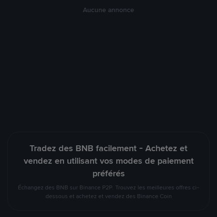
Aucune annonce
Tradez des BNB facilement - Achetez et
vendez en utilisant vos modes de paiement
préférés
Échangez des BNB sur Binance P2P. Trouvez les meilleures offres ci-
dessous et achetez et vendez des Binance Coin