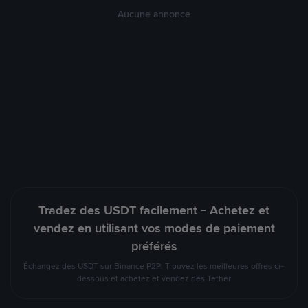
Aucune annonce
Tradez des USDT facilement - Achetez et
vendez en utilisant vos modes de paiement
préférés
Échangez des USDT sur Binance P2P. Trouvez les meilleures offres ci-
dessous et achetez et vendez des Tether