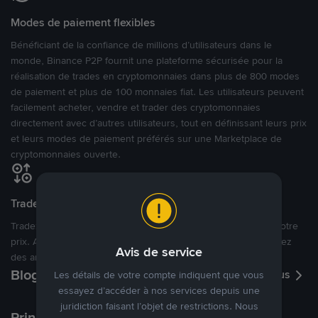
Modes de paiement flexibles
Bénéficiant de la confiance de millions d’utilisateurs dans le
monde, Binance P2P fournit une plateforme sécurisée pour la
réalisation de trades en cryptomonnaies dans plus de 800 modes
de paiement et plus de 100 monnaies fiat. Les utilisateurs peuvent
facilement acheter, vendre et trader des cryptomonnaies
directement avec d’autres utilisateurs, tout en définissant leurs prix
et leurs modes de paiement préférés sur une Marketplace de
cryptomonnaies ouverte.
Tradez à des prix avantageux pour vous
Tradez des cryptos en étant libres d’acheter et de vendre à votre
prix. Achetez ou vendez à partir des offres existantes, ou créez
Avis de service
des annonces commerciales pour fixer vos propres prix.
Blog P2P
Voir plus
Les détails de votre compte indiquent que vous
essayez d’accéder à nos services depuis une
juridiction faisant l’objet de restrictions. Nous
Principaux modes de paiement