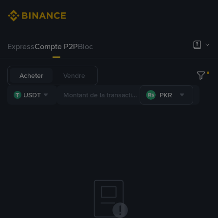
Express
Compte P2P
Bloc
Acheter
Vendre
USDT
PKR