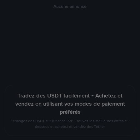
Aucune annonce
Tradez des USDT facilement - Achetez et
vendez en utilisant vos modes de paiement
préférés
Échangez des USDT sur Binance P2P. Trouvez les meilleures offres ci-
dessous et achetez et vendez des Tether