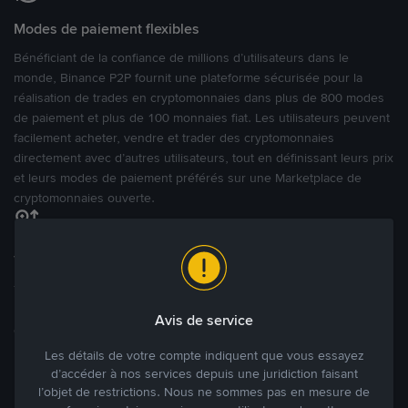
Modes de paiement flexibles
Bénéficiant de la confiance de millions d’utilisateurs dans le
monde, Binance P2P fournit une plateforme sécurisée pour la
réalisation de trades en cryptomonnaies dans plus de 800 modes
de paiement et plus de 100 monnaies fiat. Les utilisateurs peuvent
facilement acheter, vendre et trader des cryptomonnaies
directement avec d’autres utilisateurs, tout en définissant leurs prix
et leurs modes de paiement préférés sur une Marketplace de
cryptomonnaies ouverte.
Tradez à des prix avantageux pour vous
Tradez des cryptos en étant libres d’acheter et de vendre à votre
prix. Achetez ou vendez à partir des offres existantes, ou créez
Avis de service
des annonces commerciales pour fixer vos propres prix.
Blog P2P
Voir plus
Les détails de votre compte indiquent que vous essayez
d’accéder à nos services depuis une juridiction faisant
l’objet de restrictions. Nous ne sommes pas en mesure de
Principaux modes de paiement