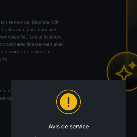
s dans le monde, Binance P2P
de trades en cryptomonnaies
nnaies fiat. Les utilisateurs
yptomonnaies directement avec
t leurs modes de paiement
rte.
dre à votre prix. Achetez ou
annonces commerciales pour
Avis de service