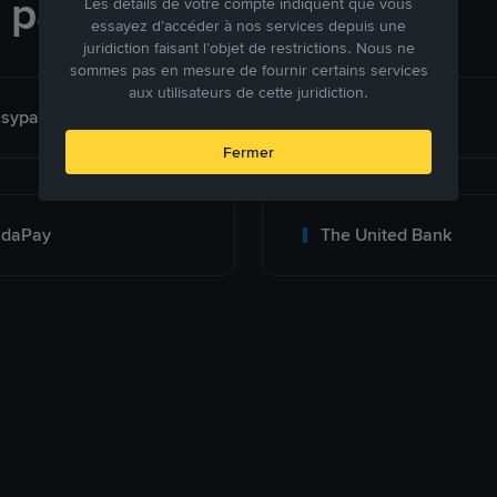
e paiement
Les détails de votre compte indiquent que vous
essayez d’accéder à nos services depuis une
juridiction faisant l’objet de restrictions. Nous ne
sommes pas en mesure de fournir certains services
aux utilisateurs de cette juridiction.
sypaisa-PK Only
Meezan Bank
Fermer
adaPay
The United Bank