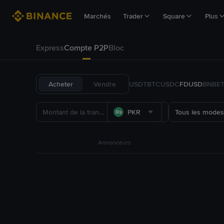
Marchés
Trader
Square
Plus
Express
Compte P2P
Bloc
Acheter
Vendre
USDT
BTC
USDC
FDUSD
BNB
E
PKR
Tous les modes
Annonceurs