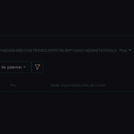
TH
ADA
SHIB
DOGE
TRX
SOL
PEPE
TRUMP
1000CHEEMS
TST
DOLO
Plus
 de paiement
Prix
Solde disponible/Limite de l’ordre