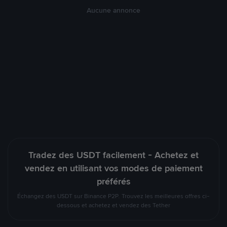
Aucune annonce
Tradez des USDT facilement - Achetez et
vendez en utilisant vos modes de paiement
préférés
Échangez des USDT sur Binance P2P. Trouvez les meilleures offres ci-
dessous et achetez et vendez des Tether