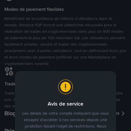
Modes de paiement flexibles
Bénéficiant de la confiance de millions d’utilisateurs dans le
monde, Binance P2P fournit une plateforme sécurisée pour la
réalisation de trades en cryptomonnaies dans plus de 800 modes
de paiement et plus de 100 monnaies fiat. Les utilisateurs peuvent
facilement acheter, vendre et trader des cryptomonnaies
directement avec d’autres utilisateurs, tout en définissant leurs prix
et leurs modes de paiement préférés sur une Marketplace de
cryptomonnaies ouverte.
Tradez à des prix avantageux pour vous
Tradez des cryptos en étant libres d’acheter et de vendre à votre
prix. Achetez ou vendez à partir des offres existantes, ou créez
Avis de service
des annonces commerciales pour fixer vos propres prix.
Blog P2P
Voir plus
Les détails de votre compte indiquent que vous
essayez d’accéder à nos services depuis une
juridiction faisant l’objet de restrictions. Nous
Principaux modes de paiement