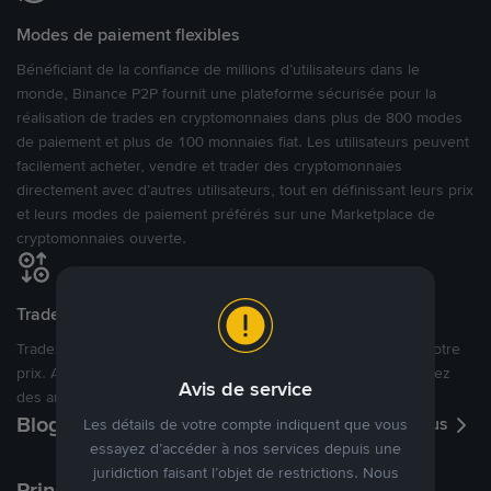
Modes de paiement flexibles
Bénéficiant de la confiance de millions d’utilisateurs dans le
monde, Binance P2P fournit une plateforme sécurisée pour la
réalisation de trades en cryptomonnaies dans plus de 800 modes
de paiement et plus de 100 monnaies fiat. Les utilisateurs peuvent
facilement acheter, vendre et trader des cryptomonnaies
directement avec d’autres utilisateurs, tout en définissant leurs prix
et leurs modes de paiement préférés sur une Marketplace de
cryptomonnaies ouverte.
Tradez à des prix avantageux pour vous
Tradez des cryptos en étant libres d’acheter et de vendre à votre
prix. Achetez ou vendez à partir des offres existantes, ou créez
Avis de service
des annonces commerciales pour fixer vos propres prix.
Blog P2P
Voir plus
Les détails de votre compte indiquent que vous
essayez d’accéder à nos services depuis une
juridiction faisant l’objet de restrictions. Nous
Principaux modes de paiement