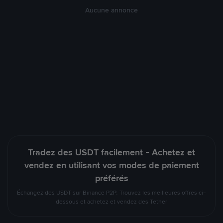
Aucune annonce
Tradez des USDT facilement - Achetez et
vendez en utilisant vos modes de paiement
préférés
Échangez des USDT sur Binance P2P. Trouvez les meilleures offres ci-
dessous et achetez et vendez des Tether