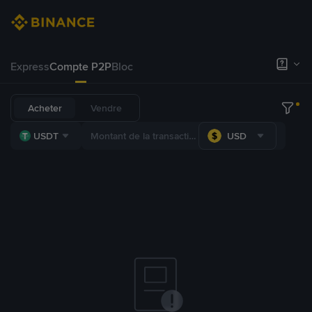
Express
Compte P2P
Bloc
Acheter
Vendre
USDT
USD