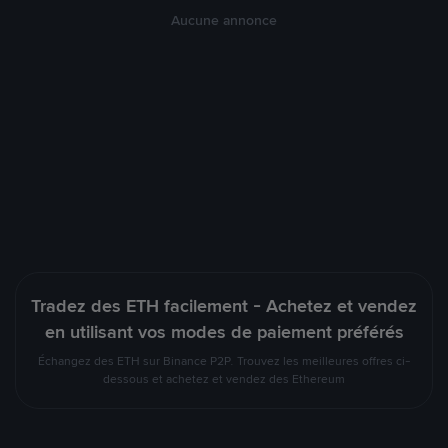
Aucune annonce
Tradez des ETH facilement - Achetez et vendez
en utilisant vos modes de paiement préférés
Échangez des ETH sur Binance P2P. Trouvez les meilleures offres ci-
dessous et achetez et vendez des Ethereum