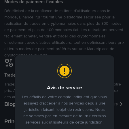
Modes de paiement flexibles
Bénéficiant de la confiance de millions d’utilisateurs dans le
monde, Binance P2P fournit une plateforme sécurisée pour la
réalisation de trades en cryptomonnaies dans plus de 800 modes
de paiement et plus de 100 monnaies fiat. Les utilisateurs peuvent
facilement acheter, vendre et trader des cryptomonnaies
directement avec d’autres utilisateurs, tout en définissant leurs prix
et leurs modes de paiement préférés sur une Marketplace de
cryptomonnaies ouverte.
Tradez à des prix avantageux pour vous
Tradez des cryptos en étant libres d’acheter et de vendre à votre
Avis de service
prix. Achetez ou vendez à partir des offres existantes, ou créez
des annonces commerciales pour fixer vos propres prix.
Les détails de votre compte indiquent que vous
Blog P2P
essayez d’accéder à nos services depuis une
Voir plus
juridiction faisant l’objet de restrictions. Nous
ne sommes pas en mesure de fournir certains
Principaux modes de paiement
services aux utilisateurs de cette juridiction.