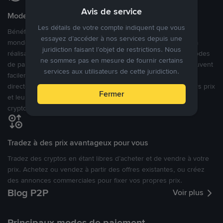
Avis de service
Modes de paiement flexibles
Les détails de votre compte indiquent que vous
Bénéficiant de la confiance de millions d’utilisateurs dans le
essayez d’accéder à nos services depuis une
monde, Binance P2P fournit une plateforme sécurisée pour la
juridiction faisant l’objet de restrictions. Nous
réalisation de trades en cryptomonnaies dans plus de 800 modes
ne sommes pas en mesure de fournir certains
de paiement et plus de 100 monnaies fiat. Les utilisateurs peuvent
services aux utilisateurs de cette juridiction.
facilement acheter, vendre et trader des cryptomonnaies
directement avec d’autres utilisateurs, tout en définissant leurs prix
Fermer
et leurs modes de paiement préférés sur une Marketplace de
cryptomonnaies ouverte.
Tradez à des prix avantageux pour vous
Tradez des cryptos en étant libres d’acheter et de vendre à votre
prix. Achetez ou vendez à partir des offres existantes, ou créez
des annonces commerciales pour fixer vos propres prix.
Blog P2P
Voir plus
Principaux modes de paiement