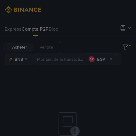
Express
Compte P2P
Bloc
Acheter
Vendre
BNB
EGP