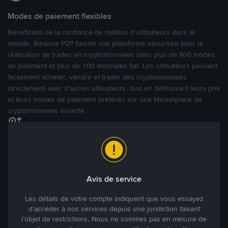
Modes de paiement flexibles
Bénéficiant de la confiance de millions d’utilisateurs dans le
monde, Binance P2P fournit une plateforme sécurisée pour la
réalisation de trades en cryptomonnaies dans plus de 800 modes
de paiement et plus de 100 monnaies fiat. Les utilisateurs peuvent
facilement acheter, vendre et trader des cryptomonnaies
directement avec d’autres utilisateurs, tout en définissant leurs prix
et leurs modes de paiement préférés sur une Marketplace de
cryptomonnaies ouverte.
Tradez à des prix avantageux pour vous
Tradez des cryptos en étant libres d’acheter et de vendre à votre
prix. Achetez ou vendez à partir des offres existantes, ou créez
Avis de service
des annonces commerciales pour fixer vos propres prix.
Blog P2P
Voir plus
Les détails de votre compte indiquent que vous essayez
d’accéder à nos services depuis une juridiction faisant
l’objet de restrictions. Nous ne sommes pas en mesure de
Principaux modes de paiement