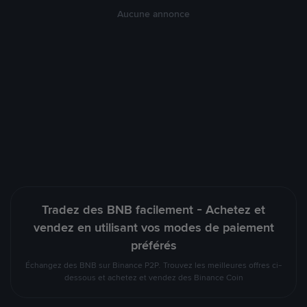
Aucune annonce
Tradez des BNB facilement - Achetez et
vendez en utilisant vos modes de paiement
préférés
Échangez des BNB sur Binance P2P. Trouvez les meilleures offres ci-
dessous et achetez et vendez des Binance Coin