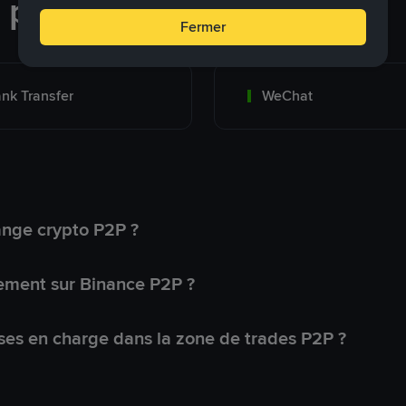
e paiement
Fermer
nk Transfer
WeChat
ange crypto P2P ?
ement sur Binance P2P ?
ses en charge dans la zone de trades P2P ?