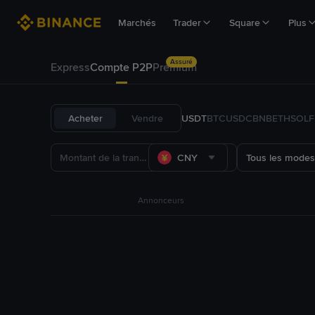
Marchés
Trader
Square
Plus
Assuré
Express
Compte P2P
Premium
Acheter
Vendre
USDT
BTC
USDC
BNB
ETH
SOL
CNY
Tous les modes
Annonceurs