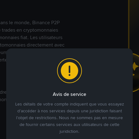
s dans le monde, Binance P2P
de trades en cryptomonnaies
nnaies fiat. Les utilisateurs
yptomonnaies directement avec
t leurs modes de paiement
rte.
dre à votre prix. Achetez ou
Avis de service
annonces commerciales pour
Les détails de votre compte indiquent que vous essayez
d’accéder à nos services depuis une juridiction faisant
l’objet de restrictions. Nous ne sommes pas en mesure
de fournir certains services aux utilisateurs de cette
juridiction.